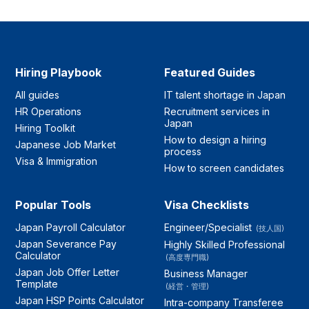
Hiring Playbook
Featured Guides
All guides
IT talent shortage in Japan
HR Operations
Recruitment services in
Japan
Hiring Toolkit
How to design a hiring
Japanese Job Market
process
Visa & Immigration
How to screen candidates
Popular Tools
Visa Checklists
Japan Payroll Calculator
Engineer/Specialist
(技人国)
Japan Severance Pay
Highly Skilled Professional
Calculator
(高度専門職)
Japan Job Offer Letter
Business Manager
Template
(経営・管理)
Japan HSP Points Calculator
Intra-company Transferee