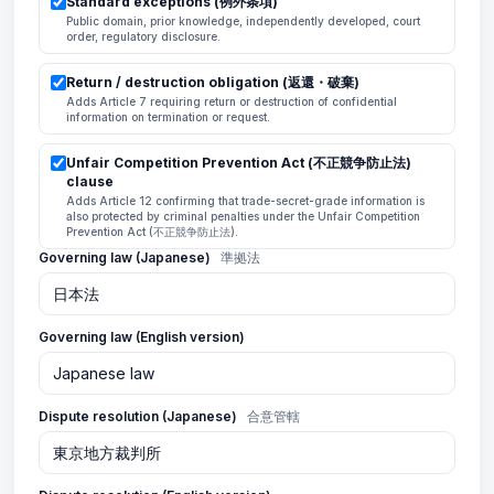
Standard exceptions (例外条項)
Public domain, prior knowledge, independently developed, court
order, regulatory disclosure.
Return / destruction obligation (返還・破棄)
Adds Article 7 requiring return or destruction of confidential
information on termination or request.
Unfair Competition Prevention Act (不正競争防止法)
clause
Adds Article 12 confirming that trade-secret-grade information is
also protected by criminal penalties under the Unfair Competition
Prevention Act (不正競争防止法).
Governing law (Japanese)
準拠法
Governing law (English version)
Dispute resolution (Japanese)
合意管轄