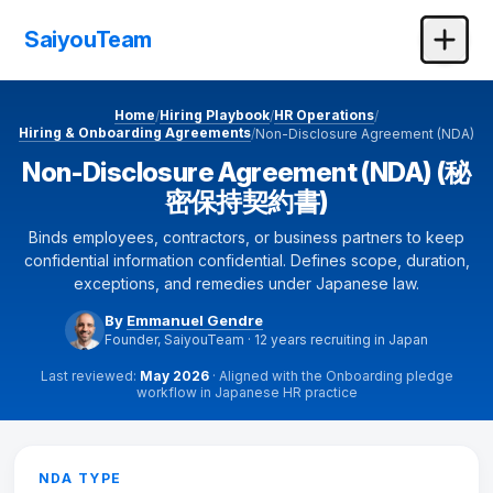
SaiyouTeam
Home
Hiring Playbook
HR Operations
/
/
/
Hiring & Onboarding Agreements
/
Non-Disclosure Agreement (NDA)
Non-Disclosure Agreement (NDA) (秘
密保持契約書)
Binds employees, contractors, or business partners to keep
confidential information confidential. Defines scope, duration,
exceptions, and remedies under Japanese law.
By
Emmanuel Gendre
Founder, SaiyouTeam · 12 years recruiting in Japan
Last reviewed:
May 2026
· Aligned with the Onboarding pledge
workflow in Japanese HR practice
Non-Disclosure Agreement generator
NDA TYPE