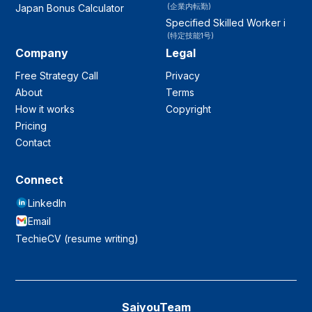
(企業内転勤)
Japan Bonus Calculator
Specified Skilled Worker i
(特定技能1号)
Company
Legal
Free Strategy Call
Privacy
About
Terms
How it works
Copyright
Pricing
Contact
Connect
LinkedIn
Email
TechieCV (resume writing)
SaiyouTeam