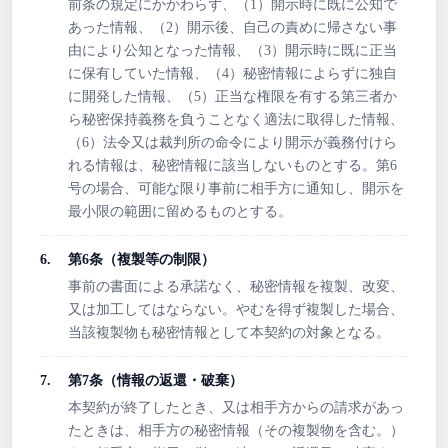
前条の規定にかかわらず、（1）開示時に既に公知で
あった情報、（2）開示後、自己の責めに帰さない事
由により公知となった情報、（3）開示時に既に正当
に保有していた情報、（4）秘密情報によらずに独自
に開発した情報、（5）正当な権限を有する第三者か
ら秘密保持義務を負うことなく適法に取得した情報、
（6）法令又は裁判所の命令により開示が義務付けら
れる情報は、秘密情報に該当しないものとする。第6
号の場合、可能な限り事前に相手方に通知し、開示を
最小限の範囲に留めるものとする。
第6条（複製等の制限）
事前の書面による承諾なく、秘密情報を複製、改変、
又は加工してはならない。やむを得ず複製した場合、
当該複製物も秘密情報として本契約の対象となる。
第7条（情報の返還・破棄）
本契約が終了したとき、又は相手方からの請求があっ
たときは、相手方の秘密情報（その複製物を含む。）