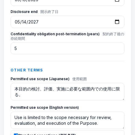
Disclosure end
開示終了日
Confidentiality obligation post-termination (years)
契約終了後の
存続期間
OTHER TERMS
Permitted use scope (Japanese)
使用範囲
Permitted use scope (English version)