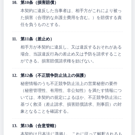
第10条（損害賠償）
本契約に違反した当事者は、相手方がこれにより被っ
た損害（合理的な弁護士費用を含む。）を賠償する責
任を負うものとする。
第11条（差止め）
相手方が本契約に違反し、又は違反するおそれがある
場合、当該違反行為の差止め又は予防を請求すること
ができる。損害賠償請求権を妨げない。
第12条（不正競争防止法上の保護）
秘密情報のうち不正競争防止法上の営業秘密の要件
（秘密管理性、有用性、非公知性）を満たす情報につ
いては、本契約の規定によるほか、不正競争防止法に
基づく救済（差止請求、損害賠償請求、刑事罰）の対
象となることを確認する。
第13条（合意管轄）
本契約は
日本法
に準拠し、これに従って解釈されるも