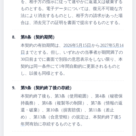
を、相手方の指示に従って速やかに返還又は破棄する
ものとする。電子データについては、復元不可能な方
法により消去するものとし、相手方の請求があった場
合は、消去完了の証明を書面で提出するものとする。
第8条（契約期間）
本契約の有効期間は、
2026年5月15日
から
2027年5月14
日
までとする。但し、いずれかの当事者が期間満了の
30日前までに書面で別段の意思表示をしない限り、本
契約は同一条件にて1年間自動的に更新されるものと
し、以後も同様とする。
第9条（契約終了後の存続）
本契約終了後も、第3条（使用範囲）、第4条（秘密保
持義務）、第6条（複製等の制限）、第7条（情報の返
還・破棄）、第10条（損害賠償）、第11条（差止
め）、第13条（合意管轄）の規定は、本契約終了後
5
年
間有効に存続するものとする。