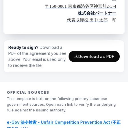
〒150-0001 東京都渋谷区神宮前2-3-4
株式会社パートナー
代表取締役 田中 太郎
印
Ready to sign?
Download a
PDF of the agreement you see
Download as PDF
above. Your email is used only
to receive the file.
OFFICIAL SOURCES
This template is built on the following primary Japanese
government sources. Open each link to verify the underlying
rule against the issuing authority.
e-Gov 法令検索 - Unfair Competition Prevention Act (不正