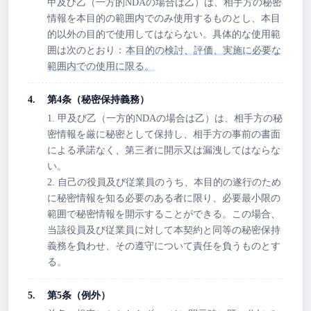
甲及び乙（一方的NDAの場合は乙）は、相手方の秘密
情報を本目的の範囲内でのみ使用するものとし、本目
的以外の目的で使用してはならない。具体的な使用範
囲は次のとおり：
本目的の検討、評価、実施に必要な
範囲内での使用に限る。
第4条（秘密保持義務）
1. 甲及び乙（一方的NDAの場合は乙）は、相手方の秘
密情報を厳に秘密として保持し、相手方の事前の書面
による承諾なく、第三者に開示又は漏洩してはならな
い。
2. 自己の役員及び従業員のうち、本目的の遂行のため
に秘密情報を知る必要のある者に限り、必要最小限の
範囲で秘密情報を開示することができる。この場合、
当該役員及び従業員に対して本契約と同等の秘密保持
義務を負わせ、その遵守について責任を負うものとす
る。
第5条（例外）