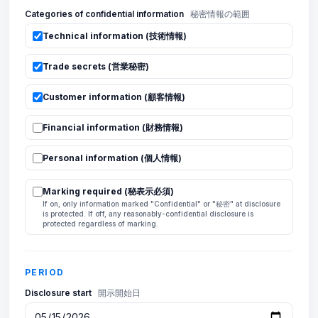
Categories of confidential information
秘密情報の範囲
Technical information (技術情報)
Trade secrets (営業秘密)
Customer information (顧客情報)
Financial information (財務情報)
Personal information (個人情報)
Marking required (秘表示必須)
If on, only information marked "Confidential" or "秘密" at disclosure
is protected. If off, any reasonably-confidential disclosure is
protected regardless of marking.
PERIOD
Disclosure start
開示開始日