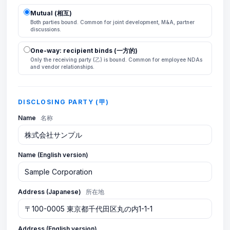
Mutual (相互)
Both parties bound. Common for joint development, M&A, partner
discussions.
One-way: recipient binds (一方的)
Only the receiving party (乙) is bound. Common for employee NDAs
and vendor relationships.
DISCLOSING PARTY (甲)
Name
名称
Name (English version)
Address (Japanese)
所在地
Address (English version)