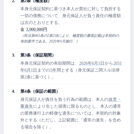
第2条（極度額）
本身元保証契約に基づき本人が貴社に対して負担する
一切の債務について、身元保証人が負う責任の極度額
は次のとおりとする。
金
3,000,000円
（民法第465条の2第2項により、極度額の書面記載は本契約の
有効要件である。2020年4月施行。）
第3条（保証期間）
本身元保証契約の有効期間は、
2026年6月1日
から
2031
年6月1日
までの
5年
間とする（身元保証ニ関スル法律
第2条に基づく）。
第4条（保証の範囲）
身元保証人が責任を負う行為の範囲は、本人の
故意・
重過失
により生じた損害に限るものとし、本人の通常
の業務遂行上の軽微な過失については、本契約の対象
外とする（ただし、上記範囲に「通常の過失」を含め
る場合を除く）。