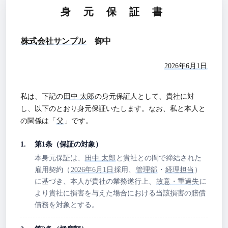
身 元 保 証 書
株式会社サンプル
御中
2026年6月1日
私は、下記の
田中 太郎
の身元保証人として、貴社に対
し、以下のとおり身元保証いたします。なお、私と本人と
の関係は「
父
」です。
第1条（保証の対象）
本身元保証は、
田中 太郎
と貴社との間で締結された
雇用契約（
2026年6月1日
採用、
管理部
・
経理担当
）
に基づき、本人が貴社の業務遂行上、
故意・重過失
に
より貴社に損害を与えた場合における当該損害の賠償
債務を対象とする。