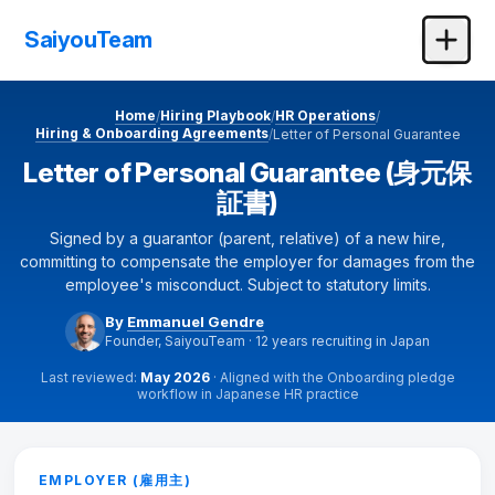
SaiyouTeam
Home
Hiring Playbook
HR Operations
/
/
/
Hiring & Onboarding Agreements
/
Letter of Personal Guarantee
Letter of Personal Guarantee (身元保
証書)
Signed by a guarantor (parent, relative) of a new hire,
committing to compensate the employer for damages from the
employee's misconduct. Subject to statutory limits.
By
Emmanuel Gendre
Founder, SaiyouTeam · 12 years recruiting in Japan
Last reviewed:
May 2026
· Aligned with the Onboarding pledge
workflow in Japanese HR practice
Letter of Personal Guarantee generato
EMPLOYER (雇用主)