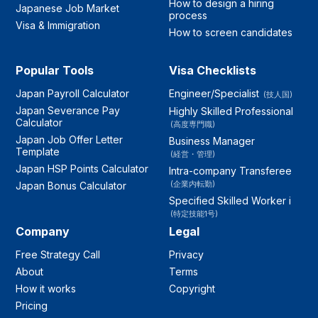
How to design a hiring
Japanese Job Market
process
Visa & Immigration
How to screen candidates
Popular Tools
Visa Checklists
Japan Payroll Calculator
Engineer/Specialist
(技人国)
Japan Severance Pay
Highly Skilled Professional
Calculator
(高度専門職)
Japan Job Offer Letter
Business Manager
Template
(経営・管理)
Japan HSP Points Calculator
Intra-company Transferee
(企業内転勤)
Japan Bonus Calculator
Specified Skilled Worker i
(特定技能1号)
Company
Legal
Free Strategy Call
Privacy
About
Terms
How it works
Copyright
Pricing