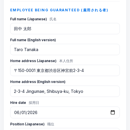
EMPLOYEE BEING GUARANTEED (雇用される者)
Full name (Japanese)
氏名
Full name (English version)
Home address (Japanese)
本人住所
Home address (English version)
Hire date
採用日
Position (Japanese)
職位