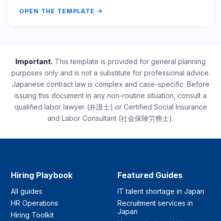
OPEN THE TEMPLATE
Important.
This template is provided for general planning
purposes only and is not a substitute for professional advice.
Japanese contract law is complex and case-specific. Before
issuing this document in any non-routine situation, consult a
qualified labor lawyer (弁護士) or Certified Social Insurance
and Labor Consultant (社会保険労務士).
Hiring Playbook
Featured Guides
All guides
IT talent shortage in Japan
HR Operations
Recruitment services in
Japan
Hiring Toolkit