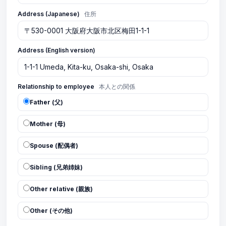
Address (Japanese)
住所
Address (English version)
Relationship to employee
本人との関係
Father (父)
Mother (母)
Spouse (配偶者)
Sibling (兄弟姉妹)
Other relative (親族)
Other (その他)