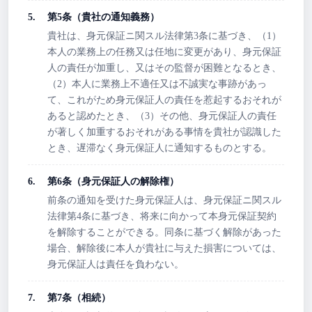
第5条（貴社の通知義務）
貴社は、身元保証ニ関スル法律第3条に基づき、（1）
本人の業務上の任務又は任地に変更があり、身元保証
人の責任が加重し、又はその監督が困難となるとき、
（2）本人に業務上不適任又は不誠実な事跡があっ
て、これがため身元保証人の責任を惹起するおそれが
あると認めたとき、（3）その他、身元保証人の責任
が著しく加重するおそれがある事情を貴社が認識した
とき、遅滞なく身元保証人に通知するものとする。
第6条（身元保証人の解除権）
前条の通知を受けた身元保証人は、身元保証ニ関スル
法律第4条に基づき、将来に向かって本身元保証契約
を解除することができる。同条に基づく解除があった
場合、解除後に本人が貴社に与えた損害については、
身元保証人は責任を負わない。
第7条（相続）