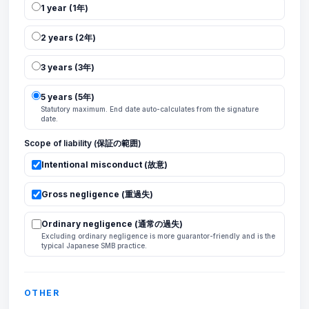
1 year (1年)
2 years (2年)
3 years (3年)
5 years (5年)
Statutory maximum. End date auto-calculates from the signature
date.
Scope of liability (保証の範囲)
Intentional misconduct (故意)
Gross negligence (重過失)
Ordinary negligence (通常の過失)
Excluding ordinary negligence is more guarantor-friendly and is the
typical Japanese SMB practice.
OTHER