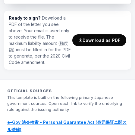
Ready to sign?
Download a
PDF of the letter you see
above. Your email is used only
to receive the file. The
Download as PDF
maximum liability amount (極度
額) must be filled in for the PDF
to generate, per the 2020 Civil
Code amendment.
OFFICIAL SOURCES
This template is built on the following primary Japanese
government sources. Open each link to verify the underlying
rule against the issuing authority.
e-Gov 法令検索 - Personal Guarantee Act (身元保証ニ関ス
ル法律)