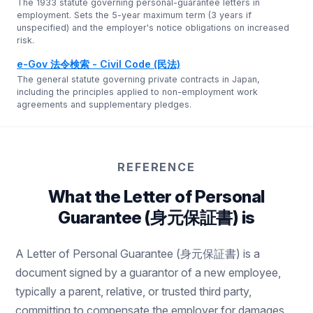
The 1933 statute governing personal-guarantee letters in
employment. Sets the 5-year maximum term (3 years if
unspecified) and the employer's notice obligations on increased
risk.
e-Gov 法令検索 - Civil Code (民法)
The general statute governing private contracts in Japan,
including the principles applied to non-employment work
agreements and supplementary pledges.
REFERENCE
What the Letter of Personal
Guarantee (身元保証書) is
A Letter of Personal Guarantee (身元保証書) is a
document signed by a guarantor of a new employee,
typically a parent, relative, or trusted third party,
committing to compensate the employer for damages