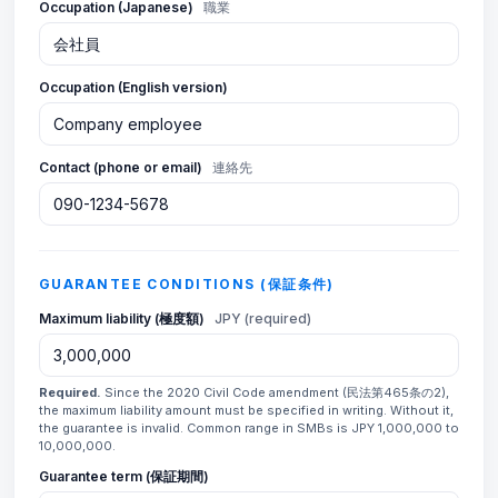
Occupation (Japanese)
職業
Occupation (English version)
Contact (phone or email)
連絡先
GUARANTEE CONDITIONS (保証条件)
Maximum liability (極度額)
JPY (required)
Required.
Since the 2020 Civil Code amendment (民法第465条の2),
the maximum liability amount must be specified in writing. Without it,
the guarantee is invalid. Common range in SMBs is JPY 1,000,000 to
10,000,000.
Guarantee term (保証期間)