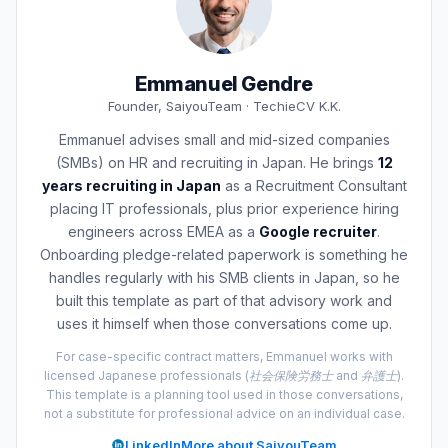
Emmanuel Gendre
Founder, SaiyouTeam · TechieCV K.K.
Emmanuel advises small and mid-sized companies
(SMBs) on HR and recruiting in Japan. He brings
12
years recruiting in Japan
as a Recruitment Consultant
placing IT professionals, plus prior experience hiring
engineers across EMEA as a
Google recruiter
.
Onboarding pledge-related paperwork is something he
handles regularly with his SMB clients in Japan, so he
built this template as part of that advisory work and
uses it himself when those conversations come up.
For case-specific contract matters, Emmanuel works with
licensed Japanese professionals (社会保険労務士 and 弁護士).
This template is a planning tool used in those conversations,
not a substitute for professional advice on an individual case.
LinkedIn
More about SaiyouTeam