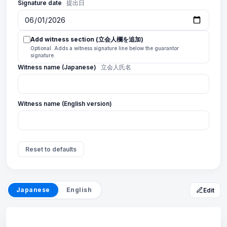
Signature date
提出日
Add witness section (立会人欄を追加)
Optional. Adds a witness signature line below the guarantor
signature.
Witness name (Japanese)
立会人氏名
Witness name (English version)
Reset to defaults
Japanese
English
Edit