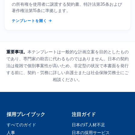
の所有権を使用者に譲渡する契約書。特許法第35条および
著作権法第15条に準拠します。
テンプレートを開く
重要事項。
本テンプレートは一般的な計画立案を目的としたもの
であり、専門家の助言に代わるものではありません。日本の契約
法は複雑で個別事案性が高いため、非定型の状況で本書面を発行
する前に、契約・労務に詳しい弁護士または社会保険労務士にご
相談ください。
採用プレイブック
注目ガイド
すべてのガイド
日本のIT人材不足
人事
日本の採用サービス