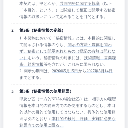
本契約は、甲と乙が、
共同開発に関する協議
（以下
「本目的」という。）に関連して相互に開示する秘密
情報の取扱いについて定めることを目的とする。
第2条（秘密情報の定義）
1. 本契約において「秘密情報」とは、本目的に関連し
て開示される情報のうち、
開示の方法・媒体を問わ
ず、秘密として開示されたもの（標記の有無は問わな
い）
をいう。秘密情報の対象には、
技術情報、営業秘
密、顧客情報
等を含むが、これらに限られない。
2. 開示の期間は、
2026年5月15日
から
2027年5月14日
までとする。
第3条（秘密情報の使用範囲）
甲及び乙（一方的NDAの場合は乙）は、相手方の秘密
情報を本目的の範囲内でのみ使用するものとし、本目
的以外の目的で使用してはならない。具体的な使用範
囲は次のとおり：
本目的の検討、評価、実施に必要な
範囲内での使用に限る。