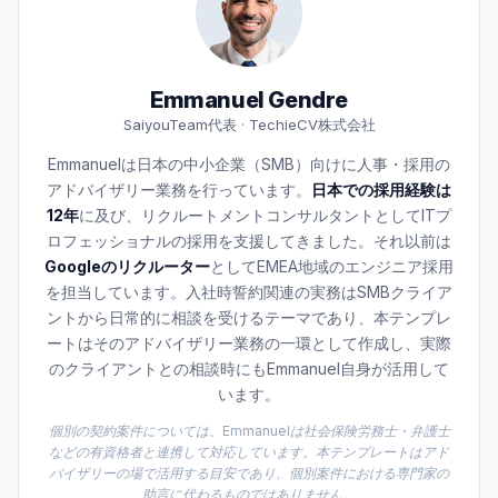
Emmanuel Gendre
SaiyouTeam代表 · TechieCV株式会社
Emmanuelは日本の中小企業（SMB）向けに人事・採用の
アドバイザリー業務を行っています。
日本での採用経験は
12年
に及び、リクルートメントコンサルタントとしてITプ
ロフェッショナルの採用を支援してきました。それ以前は
Googleのリクルーター
としてEMEA地域のエンジニア採用
を担当しています。入社時誓約関連の実務はSMBクライア
ントから日常的に相談を受けるテーマであり、本テンプレ
ートはそのアドバイザリー業務の一環として作成し、実際
のクライアントとの相談時にもEmmanuel自身が活用して
います。
個別の契約案件については、Emmanuelは社会保険労務士・弁護士
などの有資格者と連携して対応しています。本テンプレートはアド
バイザリーの場で活用する目安であり、個別案件における専門家の
助言に代わるものではありません。