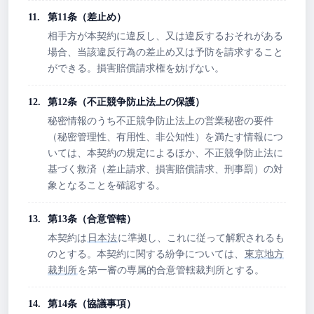
第11条（差止め）
相手方が本契約に違反し、又は違反するおそれがある
場合、当該違反行為の差止め又は予防を請求すること
ができる。損害賠償請求権を妨げない。
第12条（不正競争防止法上の保護）
秘密情報のうち不正競争防止法上の営業秘密の要件
（秘密管理性、有用性、非公知性）を満たす情報につ
いては、本契約の規定によるほか、不正競争防止法に
基づく救済（差止請求、損害賠償請求、刑事罰）の対
象となることを確認する。
第13条（合意管轄）
本契約は
日本法
に準拠し、これに従って解釈されるも
のとする。本契約に関する紛争については、
東京地方
裁判所
を第一審の専属的合意管轄裁判所とする。
第14条（協議事項）