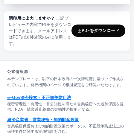
調印用に出力しますか？
上記プ
レビューの内容でPDFをダウンロ
PDFをダウンロード
ードできます。メールアドレス
はPDFの送付確認のみに使用しま
す。
公式情報源
本テンプレートは、以下の日本政府の一次情報源に基づいて作成さ
れています。発行機関のページで根拠規定をご確認いただけます。
e-Gov法令検索 - 不正競争防止法
秘密管理性・有用性・非公知性を満たす営業秘密への追加保護を提
供。NDA・競業避止義務の実効性の根拠となる。
経済産業省 - 営業秘密・知的財産政策
営業秘密保護および知的財産政策のポータル。不正競争防止法上の
保護要件に関する実務指針を含む。