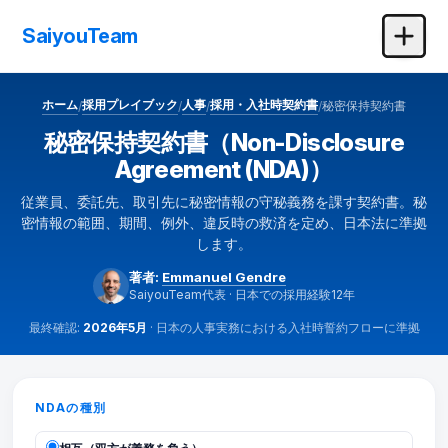
SaiyouTeam
ホーム
採用プレイブック
人事
採用・入社時契約書
秘密保持契約書
/
/
/
/
秘密保持契約書（Non-Disclosure
Agreement (NDA)）
従業員、委託先、取引先に秘密情報の守秘義務を課す契約書。秘
密情報の範囲、期間、例外、違反時の救済を定め、日本法に準拠
します。
著者:
Emmanuel Gendre
SaiyouTeam代表 · 日本での採用経験12年
最終確認:
2026年5月
· 日本の人事実務における入社時誓約フローに準拠
秘密保持契約書ジェネレーター
NDAの種別