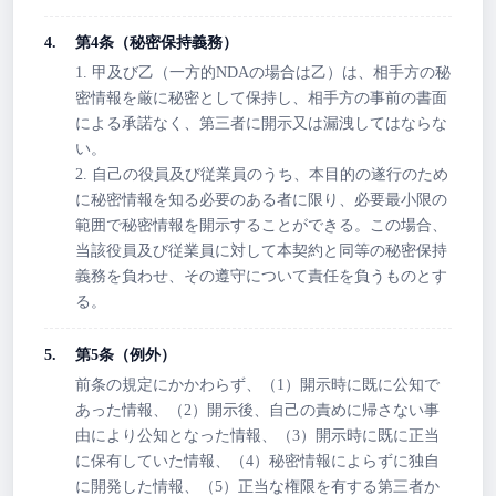
第4条（秘密保持義務）
1. 甲及び乙（一方的NDAの場合は乙）は、相手方の秘
密情報を厳に秘密として保持し、相手方の事前の書面
による承諾なく、第三者に開示又は漏洩してはならな
い。
2. 自己の役員及び従業員のうち、本目的の遂行のため
に秘密情報を知る必要のある者に限り、必要最小限の
範囲で秘密情報を開示することができる。この場合、
当該役員及び従業員に対して本契約と同等の秘密保持
義務を負わせ、その遵守について責任を負うものとす
る。
第5条（例外）
前条の規定にかかわらず、（1）開示時に既に公知で
あった情報、（2）開示後、自己の責めに帰さない事
由により公知となった情報、（3）開示時に既に正当
に保有していた情報、（4）秘密情報によらずに独自
に開発した情報、（5）正当な権限を有する第三者か