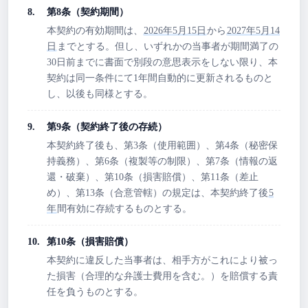
第8条（契約期間）
本契約の有効期間は、
2026年5月15日
から
2027年5月14
日
までとする。但し、いずれかの当事者が期間満了の
30日前までに書面で別段の意思表示をしない限り、本
契約は同一条件にて1年間自動的に更新されるものと
し、以後も同様とする。
第9条（契約終了後の存続）
本契約終了後も、第3条（使用範囲）、第4条（秘密保
持義務）、第6条（複製等の制限）、第7条（情報の返
還・破棄）、第10条（損害賠償）、第11条（差止
め）、第13条（合意管轄）の規定は、本契約終了後
5
年
間有効に存続するものとする。
第10条（損害賠償）
本契約に違反した当事者は、相手方がこれにより被っ
た損害（合理的な弁護士費用を含む。）を賠償する責
任を負うものとする。