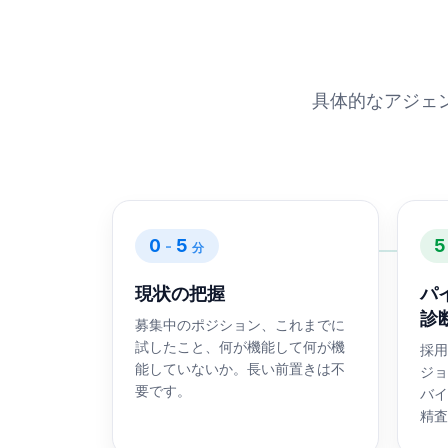
具体的なアジェ
0
5
5
-
分
現状の把握
パ
診
募集中のポジション、これまでに
試したこと、何が機能して何が機
採用
能していないか。長い前置きは不
ジョ
要です。
バイ
精査