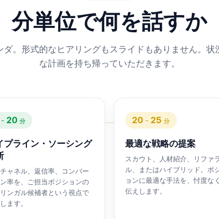
分単位で何を話すか
ンダ。形式的なヒアリングもスライドもありません。状
な計画を持ち帰っていただきます。
20
20
25
-
-
分
分
イプライン・ソーシング
最適な戦略の提案
断
スカウト、人材紹介、リファ
ル、またはハイブリッド。ポ
チャネル、返信率、コンバー
ョンに最適な手法を、忖度な
ン率を、ご担当ポジションの
伝えします。
リンガル候補者という視点で
します。