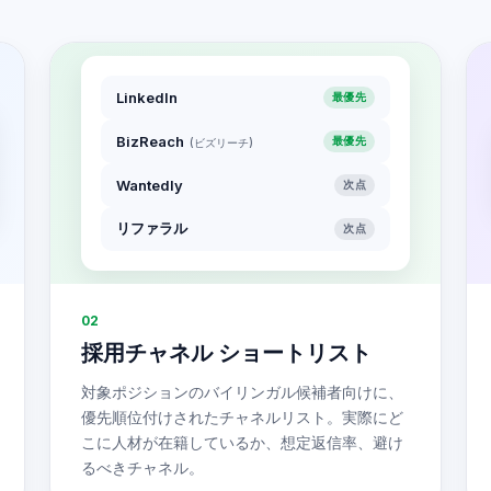
LinkedIn
最優先
BizReach
最優先
(ビズリーチ)
Wantedly
次点
リファラル
次点
02
採用チャネル ショートリスト
対象ポジションのバイリンガル候補者向けに、
優先順位付けされたチャネルリスト。実際にど
こに人材が在籍しているか、想定返信率、避け
るべきチャネル。