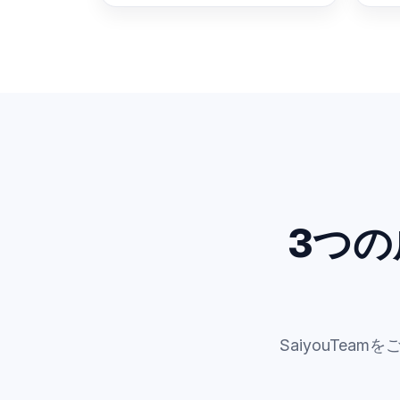
3つ
SaiyouTe