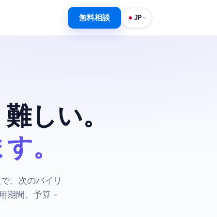
無料相談
JP
、難しい。
ます。
談で、次のバイリ
期間、予算 -