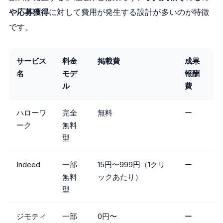
や応募獲得
に対して費用が発生する設計が多いのが特徴
です。
サービス
料金
掲載費
成果
名
モデ
報酬
ル
費
ハローワ
完全
無料
ー
ーク
無料
型
Indeed
一部
15円〜999円（1クリ
ー
無料
ックあたり）
型
ジモティ
一部
0円〜
ー