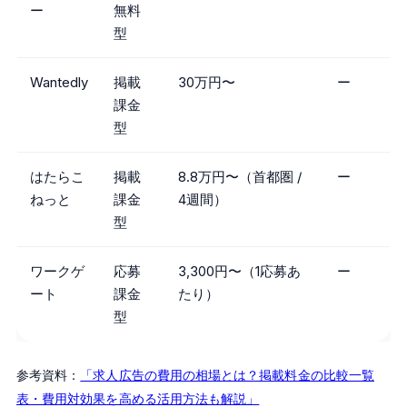
ー
無料
型
Wantedly
掲載
30万円〜
ー
課金
型
はたらこ
掲載
8.8万円〜（首都圏 /
ー
ねっと
課金
4週間）
型
ワークゲ
応募
3,300円〜（1応募あ
ー
ート
課金
たり）
型
参考資料：
「求人広告の費用の相場とは？掲載料金の比較一覧
表・費用対効果を高める活用方法も解説」