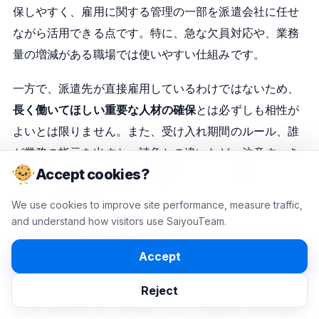
保しやすく、雇用に関する管理の一部を派遣会社に任せ
ながら活用できる点です。特に、急な欠員対応や、業務
量の増減がある職場では使いやすい仕組みです。
一方で、派遣先が直接雇用しているわけではないため、
長く働いてほしい重要な人材の確保
とは必ずしも相性が
よいとは限りません。また、受け入れ期間のルール、誰
が業務の指示を出すか、請負との違いなど、注意すべき
Accept cookies?
点も多く、単に「外部の人に働いてもらう手段」とだけ
考えると誤解が生じやすいです。
We use cookies to improve site performance, measure traffic,
and understand how visitors use SaiyouTeam.
よくあるミスマッチ
Accept
派遣の利用で起こりやすい課題は、
一時的に人手を補う
仕組み
と、長い目で見た採用の手段を混同してしまうこ
Reject
とから生まれます。長く働いてほしい重要な人材を確保