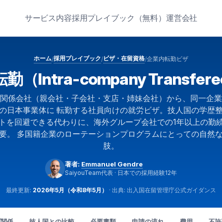
サービス内容
採用プレイブック（無料）
運営会社
ホーム
採用プレイブック
ビザ・在留資格
企業内転勤ビザ
/
/
/
（Intra-company Transfe
関係会社（親会社・子会社・支店・姉妹会社）から、同一企業
の日本事業体に 転勤する社員向けの就労ビザ。技人国の学歴
トを回避できる代わりに、海外グループ会社での1年以上の勤
要。 多国籍企業のローテーションプログラムにとっての自然
肢。
著者:
Emmanuel Gendre
SaiyouTeam代表 · 日本での採用経験12年
最終更新:
2026年5月（令和8年5月）
· 出典: 出入国在留管理庁公式ガイダンス
プ関係
技人国との比較
必要書類
申請の流れ
費用
不許