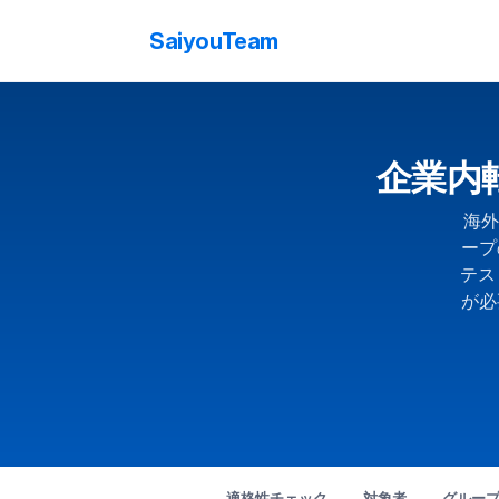
SaiyouTeam
企業内転勤
海外
ープ
テス
が必
適格性チェック
対象者
グルー