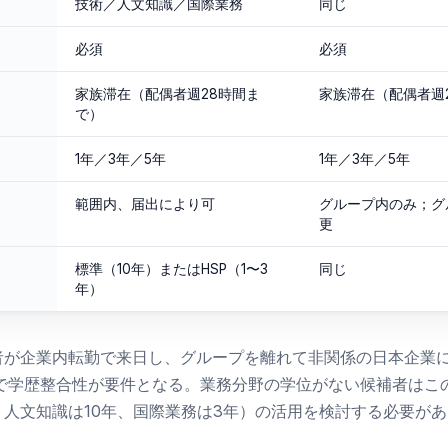
技術／人文知識／国際業務
同じ
必須
必須
家族滞在（配偶者週28時間ま
家族滞在（配偶者週
で）
1年／3年／5年
1年／3年／5年
範囲内、届出により可
グループ内のみ；グ
更
標準（10年）またはHSP（1〜3
同じ
年）
者が企業内転勤で来日し、グループを離れて非関係の日本企業
点で学歴整合性が要件となる。業務分野の学位がない候補者はこ
人文知識は10年、国際業務は3年）の活用を検討する必要が