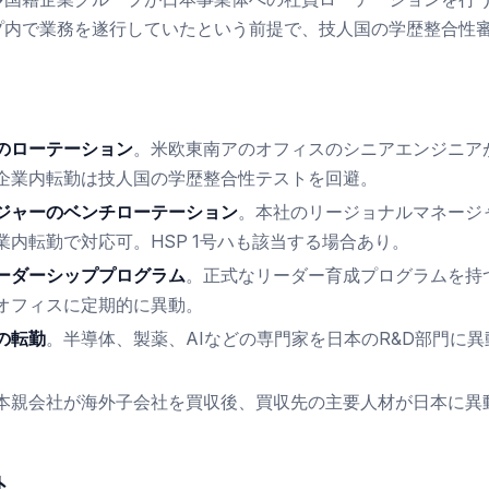
プ内で業務を遂行していたという前提で、技人国の学歴整合性審
。
のローテーション
。米欧東南アのオフィスのシニアエンジニア
企業内転勤は技人国の学歴整合性テストを回避。
ジャーのベンチローテーション
。本社のリージョナルマネージ
業内転勤で対応可。HSP 1号ハも該当する場合あり。
ーダーシッププログラム
。正式なリーダー育成プログラムを持
オフィスに定期的に異動。
の転勤
。半導体、製薬、AIなどの専門家を日本のR&D部門に
本親会社が海外子会社を買収後、買収先の主要人材が日本に異
外