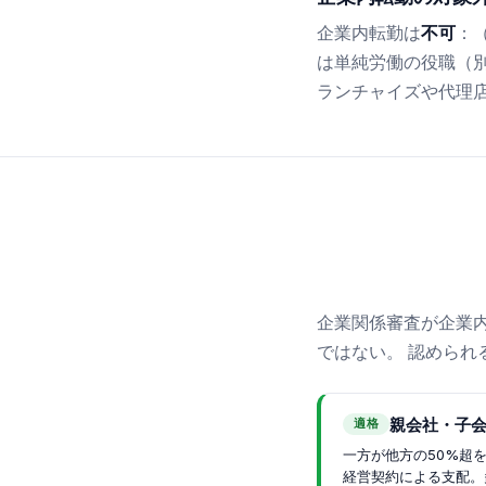
企業内転勤は
不可
：
は単純労働の役職（別
ランチャイズや代理店
企業関係審査が企業
ではない。 認められ
親会社・子
適格
一方が他方の50%超
経営契約による支配。