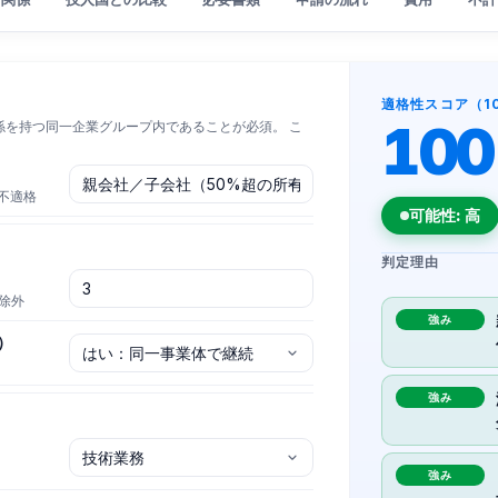
適格性スコア（1
100
係を持つ同一企業グループ内であることが必須。 こ
不適格
可能性: 高
判定理由
除外
強み
）
強み
強み