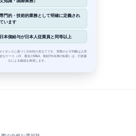
文知識・国際業務）
専門的・技術的業務として明確に定義され
ています
日本側給与が日本人従業員と同等以上
ガイダンスに基づく方向性の見立てです。実際のビザ判断は入管
妙なケース（JV、最近のM&A、勤続1年未満の転勤）は、行政書
士による確認を推奨します。
う際の自然な選択肢。