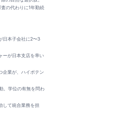
査の代わりに1年勤続
が日本子会社に2〜3
ャーが日本支店を率い
つ企業が、ハイポテン
異動。学位の有無を問わ
動して統合業務を担