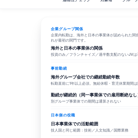
適格性チェッカー
企業グループ関係
企業内転勤は、海外と日本の事業体が認められた関
れが最初の関門です。
海外と日本の事業体の関係
投資のみ／フランチャイズ／過半数支配のないJVは
事前勤続
海外グループ会社での継続勤続年数
転勤直前に1年以上必須。無給休暇・育児休業期間は
勤続が継続的（同一事業体での雇用断絶なし
別グループ事業体での期間は通算されない
日本側の役職
日本事業体での活動範囲
技人国と同じ範囲：技術／人文知識／国際業務