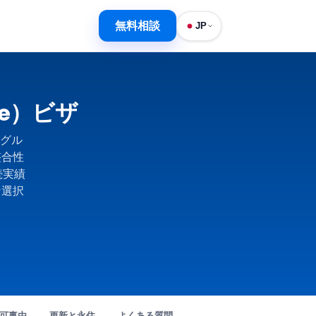
無料相談
JP
ree）ビザ
グル
整合性
続実績
な選択
可事由
更新と永住
よくある質問