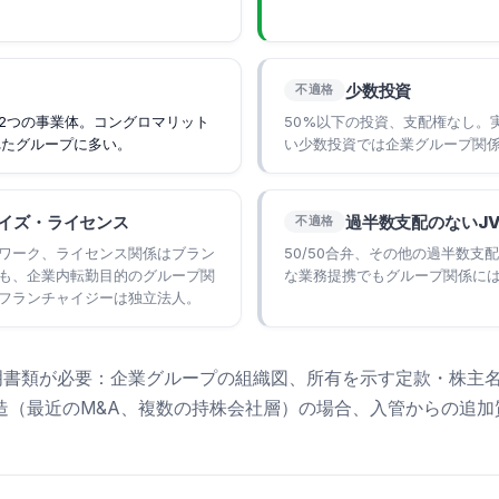
少数投資
不適格
2つの事業体。コングロマリット
50%以下の投資、支配権なし。
れたグループに多い。
い少数投資では企業グループ関
イズ・ライセンス
過半数支配のないJ
不適格
ワーク、ライセンス関係はブラン
50/50合弁、その他の過半数支
も、企業内転勤目的のグループ関
な業務提携でもグループ関係に
フランチャイジーは独立法人。
証明書類が必要：企業グループの組織図、所有を示す定款・株主
造（最近のM&A、複数の持株会社層）の場合、入管からの追