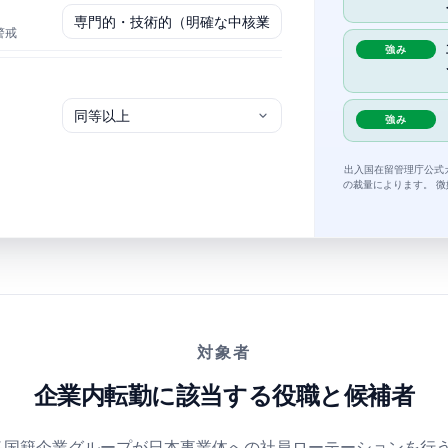
警戒
強み
強み
出入国在留管理庁公式
の裁量によります。 微
対象者
企業内転勤に該当する役職と候補者
多国籍企業グループが日本事業体への社員ローテーションを行