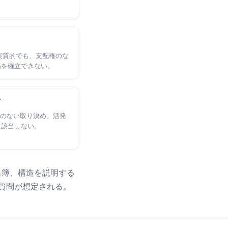
実質的でも、支配権のな
係を確立できない。
V
配のない取り決め。活発
は該当しない。
名簿、構造を説明する
加質問が想定される。