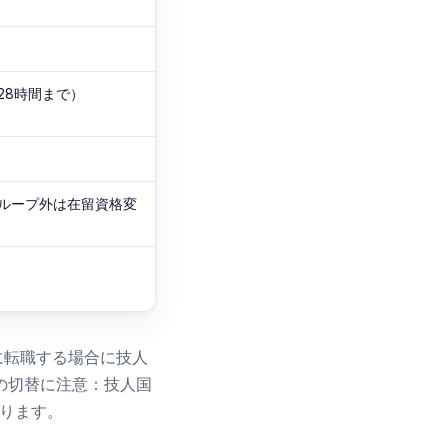
28時間まで）
ループ外は在留資格変
に転職する場合に技人
の切替に注意：技人国
あります。