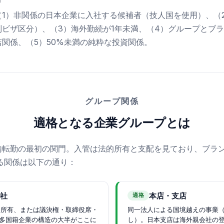
（1）非関係の日本企業に入社する候補者（技人国を使用）、（
ビザ区分）、（3）海外勤続が1年未満、（4）グループとブ
関係、（5）50%未満の純粋な投資関係。
グループ関係
適格となる企業グループとは
内転勤の最初の関門。入管は法的所有と支配を見ており、ブラ
る関係は以下の通り：
会社
本店・支店
適格
を所有、または議決権・取締役席・
同一法人による国境越えの事業
多国籍企業の構造の大半がここに
し）。日本支店は海外親会社の