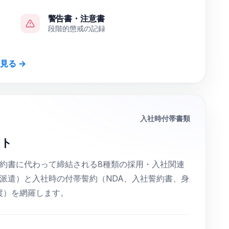
警告書・注意書
段階的懲戒の記録
見る →
入社時付帯書類
ート
約書に代わって締結される8種類の採用・入社関連
派遣）と入社時の付帯誓約（NDA、入社誓約書、身
渡）を網羅します。