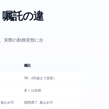
・嘱託の違
、実際の勤務実態に合
嘱託
1年（65歳まで更新）
多くは短縮
 雇止め可
期間満了: 雇止め可