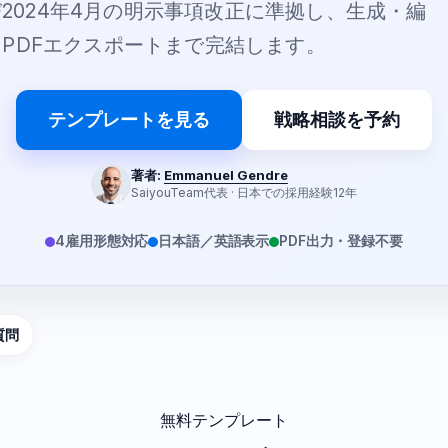
び2024年4月の明示事項改正に準拠し、生成・編
・PDFエクスポートまで完結します。
テンプレートを見る
戦略相談を予約
著者:
Emmanuel Gendre
SaiyouTeam代表 · 日本での採用経験12年
4雇用形態対応
日本語／英語表示
PDF出力・登録不要
質問
無料テンプレート