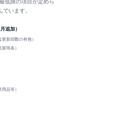
き最低限の項目が定めら
んでいます。
4月追加）
は更新回数の有無）
第18条）
業用品等）