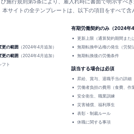
よび施行規則第5条により、雇入れ時に書面で明示すべ
。本サイトの全テンプレートは、以下の項目をすべて含
有期労働契約のみ（2024年
更新上限（通算契約期間また
変更の範囲
（2024年4月追加）
無期転換申込権の発生（労契法
変更の範囲
（2024年4月追加）
無期転換後の労働条件
シフト
該当する場合は必須
昇給、賞与、退職手当の詳細
労働者負担の費用（食費、作
安全衛生、職業訓練
災害補償、福利厚生
表彰・制裁ルール
休職に関する事項