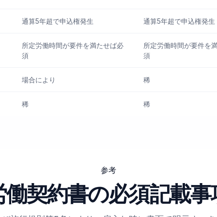
通算5年超で申込権発生
通算5年超で申込権発生
所定労働時間が要件を満たせば必
所定労働時間が要件を
須
須
場合により
稀
稀
稀
参考
労働契約書の必須記載事