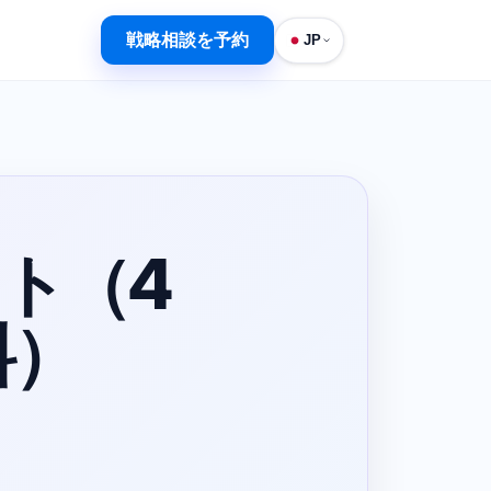
戦略相談を予約
JP
ト（4
料）