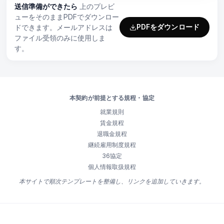
送信準備ができたら
上のプレビ
ューをそのままPDFでダウンロー
PDFをダウンロード
ドできます。メールアドレスは
ファイル受領のみに使用しま
す。
本契約が前提とする規程・協定
就業規則
賃金規程
退職金規程
継続雇用制度規程
36協定
個人情報取扱規程
本サイトで順次テンプレートを整備し、リンクを追加していきます。