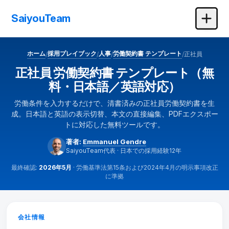
SaiyouTeam
ホーム
採用プレイブック
人事
労働契約書 テンプレート
正社員
/
/
/
/
正社員 労働契約書 テンプレート（無
料・日本語／英語対応）
労働条件を入力するだけで、清書済みの正社員労働契約書を生
成。日本語と英語の表示切替、本文の直接編集、PDFエクスポー
トに対応した無料ツールです。
著者:
Emmanuel Gendre
SaiyouTeam代表 · 日本での採用経験12年
最終確認:
2026年5月
· 労働基準法第15条および2024年4月の明示事項改正
に準拠
正社員労働契約書ジェネレーター
会社情報