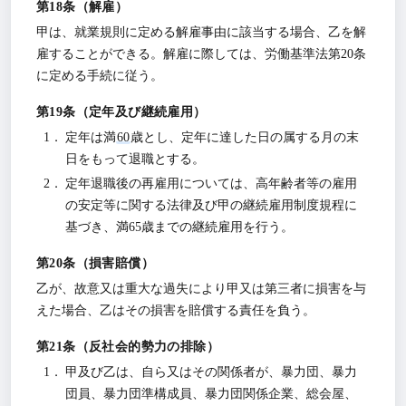
解雇
甲は、就業規則に定める解雇事由に該当する場合、乙を解
雇することができる。解雇に際しては、労働基準法第20条
に定める手続に従う。
定年及び継続雇用
定年は満
60
歳とし、定年に達した日の属する月の末
日をもって退職とする。
定年退職後の再雇用については、高年齢者等の雇用
の安定等に関する法律及び甲の継続雇用制度規程に
基づき、満65歳までの継続雇用を行う。
損害賠償
乙が、故意又は重大な過失により甲又は第三者に損害を与
えた場合、乙はその損害を賠償する責任を負う。
反社会的勢力の排除
甲及び乙は、自ら又はその関係者が、暴力団、暴力
団員、暴力団準構成員、暴力団関係企業、総会屋、