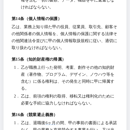
報を含む一切の書類、データ、機器を甲に返還しな
ければならない。
個人情報の保護
乙は、業務上知り得た甲の役員、従業員、取引先、顧客そ
の他関係者の個人情報を、個人情報の保護に関する法律そ
の他関連法令並びに甲の個人情報取扱規程に従い、適切に
取り扱わなければならない。
知的財産権の帰属
乙が職務上行った発明、考案、創作その他の知的財
産（著作物、プログラム、デザイン、ノウハウ等を
含む）に係る権利は、その発生と同時に甲に帰属す
る。
乙は、前項の権利の取得、移転又は権利化のために
必要な手続に協力しなければならない。
競業避止義務
乙は、退職後
6ヶ月
の間、甲の事前の書面による承諾
なく、甲の業務と直接競合する事業を行い、又は当