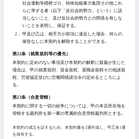
社会運動等標榜ゴロ、特殊知能暴力集団その他これ
らに準ずる者（以下「反社会的勢力」という）に該
当しないこと、及び反社会的勢力との関係を有しな
いことを表明し、保証する。
甲及び乙は、相手方が前項に違反した場合、何らの
催告なしに本契約を解除することができる。
就業規則等の優先
本契約に定めのない事項及び本契約の解釈に疑義が生じた
場合は、甲の就業規則、賃金規程、退職金規程その他諸規
程、労使協定並びに労働関係諸法令の定めるところによ
る。
合意管轄
本契約に関する一切の紛争については、甲の本店所在地を
管轄する裁判所を第一審の専属的合意管轄裁判所とする。
本契約の成立を証するため、本契約書を2通作成し、甲乙各1通
を保有する。