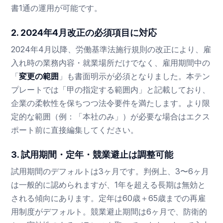
書1通の運用が可能です。
2. 2024年4月改正の必須項目に対応
2024年4月以降、労働基準法施行規則の改正により、雇
入れ時の業務内容・就業場所だけでなく、雇用期間中の
「
変更の範囲
」も書面明示が必須となりました。本テン
プレートでは「甲の指定する範囲内」と記載しており、
企業の柔軟性を保ちつつ法令要件を満たします。より限
定的な範囲（例：「本社のみ」）が必要な場合はエクス
ポート前に直接編集してください。
3. 試用期間・定年・競業避止は調整可能
試用期間のデフォルトは3ヶ月です。判例上、3〜6ヶ月
は一般的に認められますが、1年を超える長期は無効と
される傾向にあります。定年は60歳＋65歳までの再雇
用制度がデフォルト。競業避止期間は6ヶ月で、防衛的