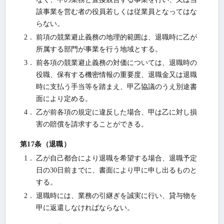
該事業を営む者の役員若しくは従業員となってはな
らない。
前項の競業避止義務の地理的範囲は、退職時に乙が
所属する部門が事業を行う地域とする。
前各項の競業避止義務の対価については、退職時の
役職、保有する機密情報の重要度、退職金又は退職
時に支払う手当等を踏まえ、甲乙協議のうえ別途書
面により定める。
乙が前各項の規定に違反した場合、甲は乙に対し損
害の賠償を請求することができる。
退職
乙が自己都合により退職を希望する場合、退職予定
日の30日前までに、書面により甲に申し出るものと
する。
退職時には、業務の引継ぎを誠実に行い、貸与物を
甲に返還しなければならない。