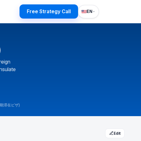
Free Strategy Call
EN
)
reign
onsulate
s (短期滞在ビザ)
Edit