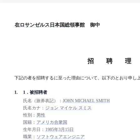
在ロサンゼルス日本国総領事館
御中
招 聘 理
下記の者を招聘するに至った理由について、以下のとおり申し
1．被招聘者
氏名（旅券表記）：
JOHN MICHAEL SMITH
氏名カナ：
ジョン マイケル スミス
性別：
男性
国籍：
アメリカ合衆国
生年月日：
1985年3月15日
職業：
ソフトウェアエンジニア