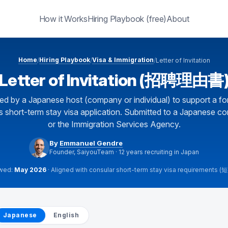
How it Works
Hiring Playbook (free)
About
Home
Hiring Playbook
Visa & Immigration
/
/
/
Letter of Invitation
Letter of Invitation (招聘理由書
ed by a Japanese host (company or individual) to support a fo
's short-term stay visa application. Submitted to a Japanese c
or the Immigration Services Agency.
By
Emmanuel Gendre
Founder, SaiyouTeam · 12 years recruiting in Japan
ewed:
May 2026
· Aligned with consular short-term stay visa requirement
Japanese
English