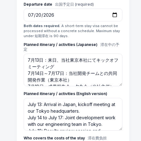
Departure date
出国予定日 (required)
Both dates required.
A short-term stay visa cannot be
processed without a concrete schedule. Maximum stay
under 短期滞在 is 90 days.
Planned itinerary / activities (Japanese)
滞在中の予
定
Planned itinerary / activities (English version)
Who covers the costs of the stay
滞在費負担