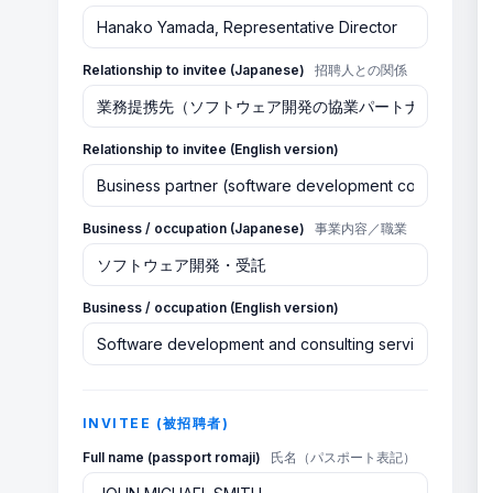
Relationship to invitee (Japanese)
招聘人との関係
Relationship to invitee (English version)
Business / occupation (Japanese)
事業内容／職業
Business / occupation (English version)
INVITEE (被招聘者)
Full name (passport romaji)
氏名（パスポート表記）