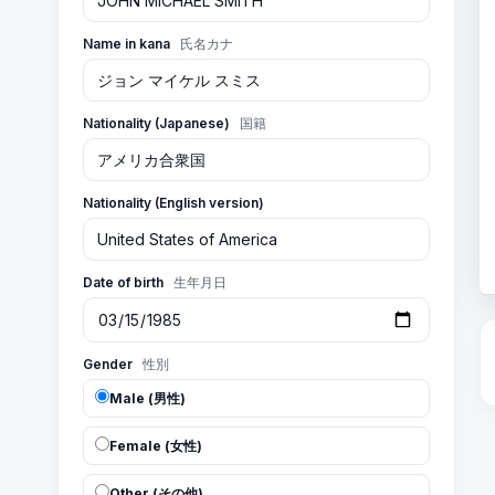
Name in kana
氏名カナ
Nationality (Japanese)
国籍
Nationality (English version)
Date of birth
生年月日
Gender
性別
Male (男性)
Female (女性)
Other (その他)