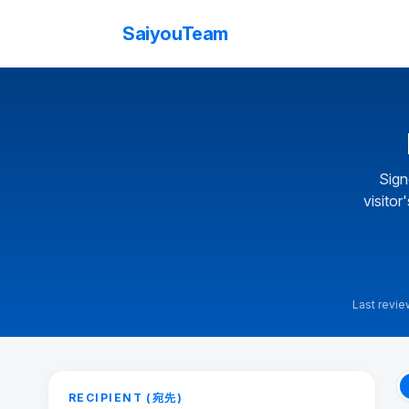
SaiyouTeam
Sign
visitor
Last revi
Letter of Invitation generator
RECIPIENT (宛先)