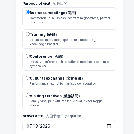
Purpose of visit
招聘目的
Business meetings (商用)
Commercial discussions, contract negotiations, partner
meetings.
Training (研修)
Technical instruction, operations onboarding,
knowledge transfer.
Conference (会議)
Industry conference, international meeting, academic
symposium.
Cultural exchange (文化交流)
Performance, exhibition, artistic collaboration.
Visiting relatives (親族訪問)
Family visit; pair with the individual inviter toggle
above.
Arrival date
入国予定日 (required)