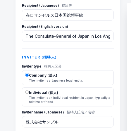
Recipient (Japanese)
提出先
Recipient (English version)
INVITER (招聘人)
Inviter type
招聘人区分
Company (法人)
The inviter is a Japanese legal entity.
Individual (個人)
The inviter is an individual resident in Japan, typically a
relative or friend.
Inviter name (Japanese)
招聘人氏名／名称