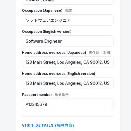
Occupation (Japanese)
職業
Occupation (English version)
Home address overseas (Japanese)
現住所（本国）
Home address overseas (English version)
Passport number
旅券番号
VISIT DETAILS (招聘内容)