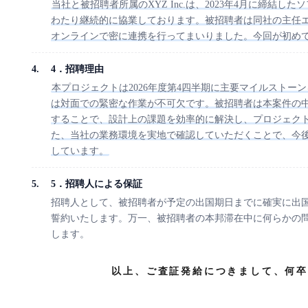
当社と被招聘者所属のXYZ Inc.は、2023年4月に締結
わたり継続的に協業しております。被招聘者は同社の主任
オンラインで密に連携を行ってまいりました。今回が初め
4．招聘理由
本プロジェクトは2026年度第4四半期に主要マイルスト
は対面での緊密な作業が不可欠です。被招聘者は本案件の
することで、設計上の課題を効率的に解決し、プロジェク
た、当社の業務環境を実地で確認していただくことで、今
しています。
5．招聘人による保証
招聘人として、被招聘者が予定の出国期日までに確実に出
誓約いたします。万一、被招聘者の本邦滞在中に何らかの
します。
以上、ご査証発給につきまして、何卒