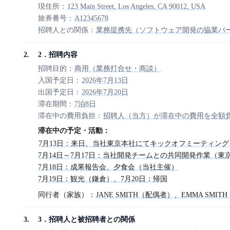
現住所：
123 Main Street, Los Angeles, CA 90012, USA
旅券番号：
A12345678
招聘人との関係：
業務提携先（ソフトウェア開発の協業パ
2．招聘内容
招聘目的：
商用（業務打合せ・商談）
入国予定日：
2026年7月13日
出国予定日：
2026年7月20日
滞在期間：
7泊8日
滞在中の費用負担：
招聘人（当方）が滞在中の費用を全額
滞在中の予定・活動：
7月13日：来日、当社東京本社にてキックオフミーティング

7月14日～7月17日：当社開発チームとの共同開発作業（東京
7月18日：成果報告会、夕食会（当社主催）

7月19日：観光（鎌倉）、7月20日：帰国
同行者（家族）：
JANE SMITH（配偶者）、EMMA SMIT
3．招聘人と被招聘者との関係