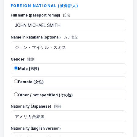
FOREIGN NATIONAL (被保証人)
Full name (passport romaji)
氏名
Name in katakana (optional)
カナ表記
Gender
性別
Male (男性)
Female (女性)
Other / not specified (その他)
Nationality (Japanese)
国籍
Nationality (English version)