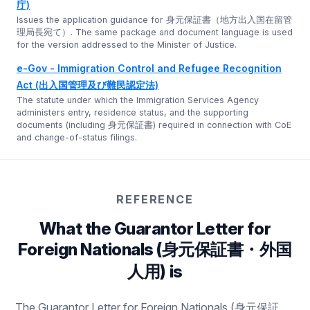
庁)
Issues the application guidance for 身元保証書（地方出入国在留管
理局長宛て）. The same package and document language is used
for the version addressed to the Minister of Justice.
e-Gov - Immigration Control and Refugee Recognition
Act (出入国管理及び難民認定法)
The statute under which the Immigration Services Agency
administers entry, residence status, and the supporting
documents (including 身元保証書) required in connection with CoE
and change-of-status filings.
REFERENCE
What the Guarantor Letter for
Foreign Nationals (身元保証書・外国
人用) is
The Guarantor Letter for Foreign Nationals (身元保証