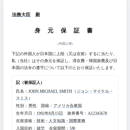
法務大臣
殿
身 元 保 証 書
（外国人用）
下記の外国人が日本国に上陸（又は在留）するに当たり、
私（当社）はその身元を保証し、滞在費・帰国旅費及び日
本国の法令の遵守について以下のとおり保証いたします。
記（被保証人）
氏名：
JOHN MICHAEL SMITH
（
ジョン・マイケル・
スミス
）
性別：
男性
国籍：
アメリカ合衆国
生年月日：
1992年8月15日
旅券番号：
A12345678
在留資格：
技術・人文知識・国際業務
入国目的：
就労
在留期間：
5年