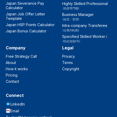
Japan Severance Pay
Highly Skilled Professional
Calculator
(高度専門職)
Japan Job Offer Letter
Business Manager
Template
(経営・管理)
Japan HSP Points Calculator
Intra-company Transferee
(企業内転勤)
Japan Bonus Calculator
Specified Skilled Worker i
(特定技能1号)
Company
Legal
Free Strategy Call
Privacy
About
Terms
How it works
Copyright
Pricing
Contact
Connect
LinkedIn
Email