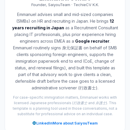
Founder, SaiyouTeam · TechieCV K.K.
Emmanuel advises small and mid-sized companies
(SMBs) on HR and recruiting in Japan. He brings
12
years recruiting in Japan
as a Recruitment Consultant
placing IT professionals, plus prior experience hiring
engineers across EMEA as a
Google recruiter
.
Emmanuel routinely signs 身元保証書 on behalf of SMB
clients sponsoring foreign engineers, supports the
immigration paperwork end to end (CoE, change of
status, and renewal filings), and built this template as
part of that advisory work to give clients a clean,
defensible draft before the case goes to a licensed
administrative scrivener (行政書士).
For case-specific immigration matters, Emmanuel works with
licensed Japanese professionals (行政書士 and 弁護士). This
template is a planning tool used in those conversations, not a
substitute for professional advice on an individual case.
LinkedIn
More about SaiyouTeam