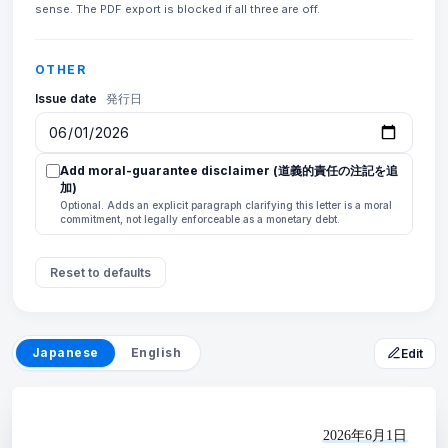
sense. The PDF export is blocked if all three are off.
OTHER
Issue date
発行日
Add moral-guarantee disclaimer (道義的責任の注記を追
加)
Optional. Adds an explicit paragraph clarifying this letter is a moral
commitment, not legally enforceable as a monetary debt.
Reset to defaults
Japanese
English
Edit
2026年6月1日