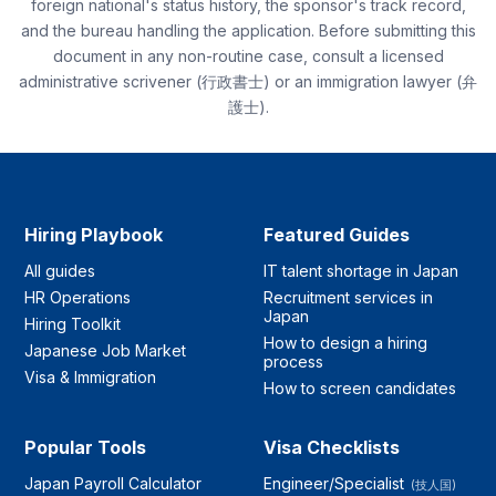
foreign national's status history, the sponsor's track record,
and the bureau handling the application. Before submitting this
document in any non-routine case, consult a licensed
administrative scrivener (行政書士) or an immigration lawyer (弁
護士).
Hiring Playbook
Featured Guides
All guides
IT talent shortage in Japan
HR Operations
Recruitment services in
Japan
Hiring Toolkit
How to design a hiring
Japanese Job Market
process
Visa & Immigration
How to screen candidates
Popular Tools
Visa Checklists
Japan Payroll Calculator
Engineer/Specialist
(技人国)