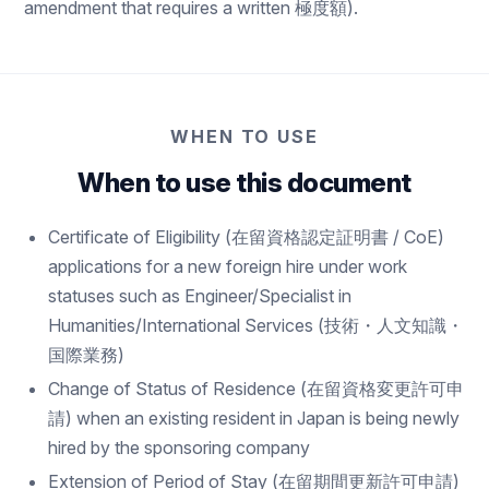
amendment that requires a written 極度額).
WHEN TO USE
When to use this document
Certificate of Eligibility (在留資格認定証明書 / CoE)
applications for a new foreign hire under work
statuses such as Engineer/Specialist in
Humanities/International Services (技術・人文知識・
国際業務)
Change of Status of Residence (在留資格変更許可申
請) when an existing resident in Japan is being newly
hired by the sponsoring company
Extension of Period of Stay (在留期間更新許可申請)