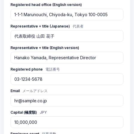
Registered head office (English version)
Representative + title (Japanese)
代表者
Representative + title (English version)
Registered phone
電話番号
Email
メールアドレス
Capital (極度額)
JPY
Employee count
従業員数