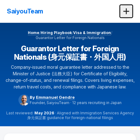
SaiyouTeam
Home
Hiring Playbook
Visa & Immigration
/
/
/
Guarantor Letter for Foreign Nationals
Guarantor Letter for Foreign
Nationals (身元保証書・外国人用)
Company-issued moral guarantee letter addressed to the
Minister of Justice (法務大臣) for Certificate of Eligibility,
change-of-status, and renewal filings. Covers living expenses,
return travel costs, and compliance with Japanese law.
By
Emmanuel Gendre
Founder, SaiyouTeam · 12 years recruiting in Japan
Last reviewed:
May 2026
· Aligned with Immigration Services Agency
身元保証書 guidance for foreign-national filings
Guarantor Letter for Foreign Nationals