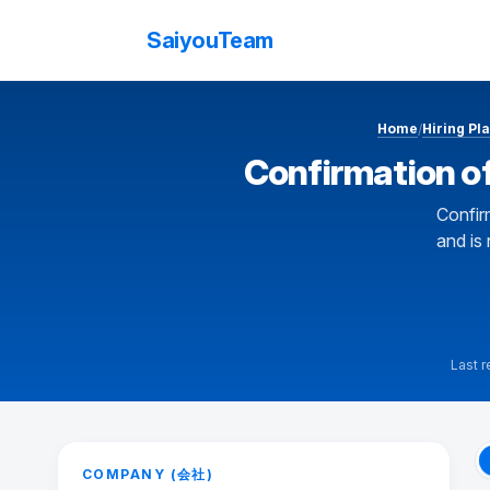
SaiyouTeam
Home
Hiring Pl
/
Confirmation 
Confir
and is
Last 
Confirmation of Permanent Employme
COMPANY (会社)