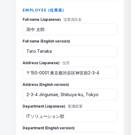
EMPLOYEE (従業員)
Full name (Japanese)
従業員氏名
Full name (English version)
Address (Japanese)
住所
Address (English version)
Department (Japanese)
配属部署
Department (English version)