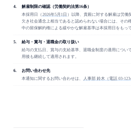
解雇制限の確認（労働契約法第16条）
本採用日（
2026年5月1日
）以降、貴殿に対する解雇は労働
欠き社会通念上相当であると認められない場合には、その
中の留保解約権による緩やかな解雇基準は本採用日をもっ
給与・賞与・退職金の取り扱い
給与の支払日、賞与の支給基準、退職金制度の適用につい
用後も継続して適用されます。
お問い合わせ先
本通知に関するお問い合わせは、
人事部 鈴木（電話 03-1234