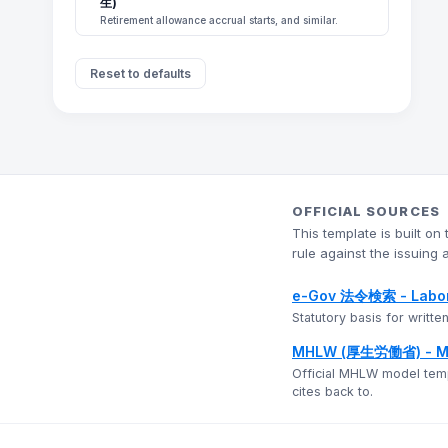
生)
Retirement allowance accrual starts, and similar.
Reset to defaults
OFFICIAL SOURCES
This template is built o
rule against the issuing a
e-Gov 法令検索 - Labor S
Statutory basis for writt
MHLW (厚生労働省) - Mo
Official MHLW model templ
cites back to.