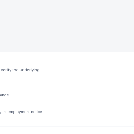
verify the underlying
hange.
ny in-employment notice