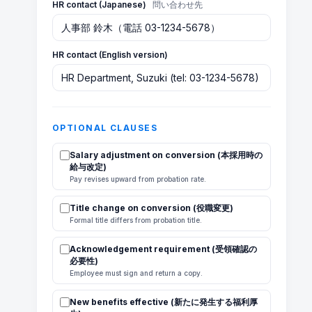
HR contact (Japanese)
問い合わせ先
HR contact (English version)
OPTIONAL CLAUSES
Salary adjustment on conversion (本採用時の
給与改定)
Pay revises upward from probation rate.
Title change on conversion (役職変更)
Formal title differs from probation title.
Acknowledgement requirement (受領確認の
必要性)
Employee must sign and return a copy.
New benefits effective (新たに発生する福利厚