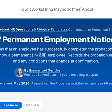
How it Works
Hiring Playbook (free)
About
aybook
HR Operations
HR Notice Templates
/
/
/
Confirmation of Permanent E
of Permanent Employment N
ms that an employee has successfully completed the probation
 now a permanent (本採用) employee. Records the probation e
and any conditions that change at confirmation.
By
Emmanuel Gendre
Founder, SaiyouTeam · 12 years recruiting in Japan
reviewed:
May 2026
· Aligned with the Probation workflow in Japanese HR pr
nt Notice generator
Japanese
English