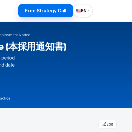
Free Strategy Call
EN
mployment Notice
otice (本採用通知書)
 period
nd date
actice
Edit