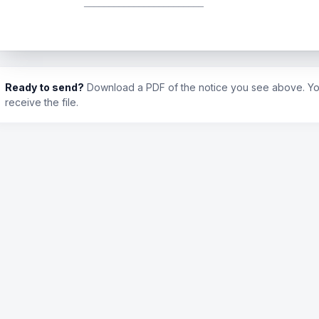
________________________
Ready to send?
Download a PDF of the notice you see above. You
receive the file.