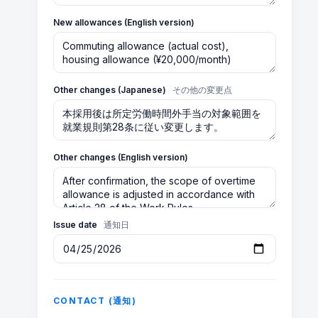
New allowances (English version)
Other changes (Japanese)
その他の変更点
Other changes (English version)
Issue date
通知日
CONTACT (通知)