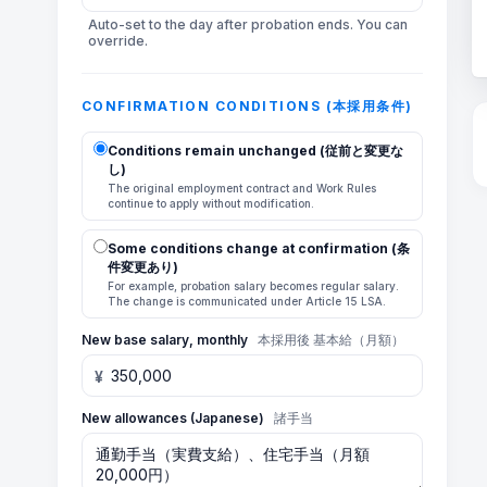
Auto-set to the day after probation ends. You can
override.
CONFIRMATION CONDITIONS (本採用条件)
Conditions remain unchanged (従前と変更な
し)
The original employment contract and Work Rules
continue to apply without modification.
Some conditions change at confirmation (条
件変更あり)
For example, probation salary becomes regular salary.
The change is communicated under Article 15 LSA.
New base salary, monthly
本採用後 基本給（月額）
¥
New allowances (Japanese)
諸手当